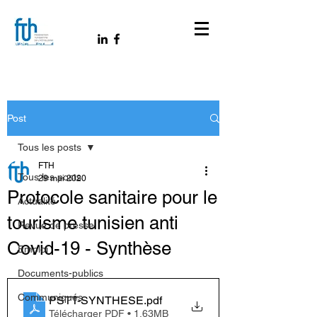
Post
Tous les posts
FTH
Tous les posts
29 mai 2020
Protocole sanitaire pour le
Actualité
tourisme tunisien anti
Revue de presse
Covid-19 - Synthèse
Emploi
Documents-publics
Communiqués
PSTT-SYNTHESE
.pdf
Télécharger PDF • 1.63MB