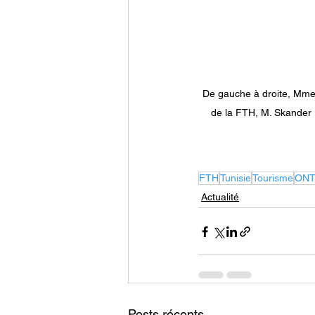
De gauche à droite, Mme 
de la FTH, M. Skander 
FTH
Tunisie
Tourisme
ON
Actualité
Posts récents