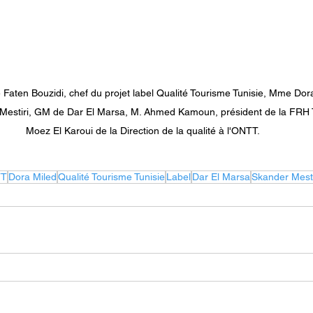
Faten Bouzidi, chef du projet label Qualité Tourisme Tunisie, Mme Dora
Mestiri, GM de Dar El Marsa, M. Ahmed Kamoun, président de la FRH T
Moez El Karoui de la Direction de la qualité à l'ONTT.
TT
Dora Miled
Qualité Tourisme Tunisie
Label
Dar El Marsa
Skander Mesti