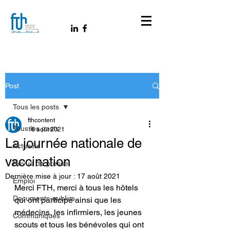
Post
Tous les posts
fthcontent
Tous les posts
16 août 2021
La journée nationale de
Actualité
vaccination
Revue de presse
Dernière mise à jour :
17 août 2021
Emploi
Merci FTH, merci à tous les hôtels 
Documents-publics
qui ont participé ainsi que les 
médecins, les infirmiers, les jeunes 
Communiqués
scouts et tous les bénévoles qui ont 