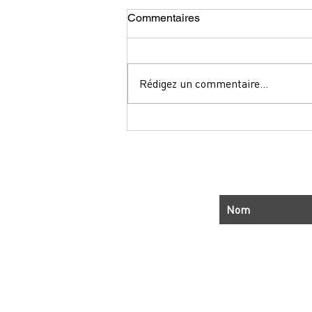
Commentaires
Rédigez un commentaire...
Formation courte -Monastir et
Djerba
J’accepte les 