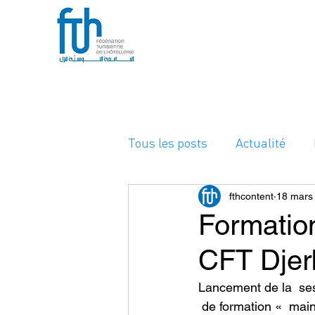
Tous les posts
Actualité
A la Une
fthcontent
18 mars
Formatio
CFT Djer
Lancement de la  se
 de formation «  maintenance préventive » développée par l’OIT en partenariat avec la FTH 