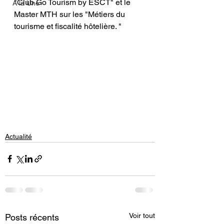
"Club Go Tourism by ESCT" et le 
A la Une
Master MTH sur les "Métiers du 
tourisme et fiscalité hôtelière. "
Actualité
Voir tout
Posts récents