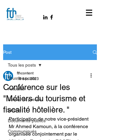
Post
Tous les posts
fthcontent
Tous les posts
18 déc. 2023
Conférence sur les
Actualité
"Métiers du tourisme et
Revue de presse
fiscalité hôtelière. "
Emploi
Participation de notre vice-président 
Documents-publics
Mr Ahmed Kamoun, à la conférence 
Communiqués
organisée conjointement par le 