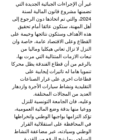
غير أن الإجراءات الجبائية الجديدة التي 
تضمنها مشروع قانون المالية لسنة 
2024، والتي تم اتخاذها دون الرجوع إلى 
أهل المهنة، ستكون عائقا أمام تحقيق 
هذه الأهداف وستكون نتائجها وخيمة على 
القطاع وعلى الاقتصاد عامة، خاصة وان 
النزل لا تزال تعاني هيكليا وماليا من 
تبعات الازمات المتتالية التي مرت بها، 
بالرغم من أن قطاع الفندقة يظل محركا 
تنمويا هاما له تاثيرات إيجابية على 
قطاعات اخرى على غرار الصناعات 
التقليدية ونشاط سيارات الأجرة وازدهار 
العديد من المجالات المختلفة.
وعليه، فان الجامعة التونسية للنزل 
ووعيا منها بدقة وضع المالية العمومية، 
تؤكد التزامها بواجبها الوطني وانخراطها 
في المحافظة على استقلالية القرار 
الوطني وسيادته، عبر مضاعفة النشاط 
السياحي بما يتيح الرفع من القدرة 