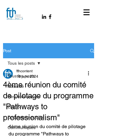
Post
Tous les posts
fthcontent
Tous les posts
18 janv. 2024
4ème réunion du comité
Actualité
de pilotage du programme
Revue de presse
"Pathways to
Emploi
professionalism"
Documents-publics
4ème réunion du comité de pilotage 
Communiqués
du programme "Pathways to 