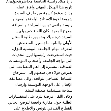
درة ميلاد رئيسة الجامعة محاضرة حول 
A la Une
تاريخ هذا الهيكل المهني وآفاق عمله 
وذلك بدعوة كريمة من طرف السيدة 
شريفة لخوة الأستاذة الباحثة بالمعهد و 
رئيسة ملتقى تونس للسياحة والضيافة.
بمدرج المعهد، كان اللقاء حميميا بين 
السيدة درة ميلاد وجمهور طلبة السنتين 
الأولى والثانية ماجستير، المتعطش 
لمعرفة مهام  الجامعة التونسية للنزل، 
حيث استعرضت رئيستها ابرز التحديات 
التي تواجه الجامعة وأصحاب المؤسسات 
الفندقية، مشيرة إلى اهم المصاعب التي 
تعترض هؤلاء في سعيهم إلى استرجاع 
النشاط السياحي لتوهّجه، والى مضاعفة 
الإقبال على الوجهة التونسية وارساء 
سياحة مستدامة صديقة للبيئة. 
وكان اللقاء فرصة للرد على استفسارات 
الطلبة حول مقاربة واقعية للوضع الحالي 
للقطاع الفندقي بتونس والاطلاع على 