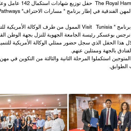
حفل توزيع شهادات استكمال 42 
نية في المهن الفندقية في إطار برنامج " مسارات الاحتراف
الذي يندرج ضمن برنامج " Visit   
 نرجس بوعسكر رئيسة الجامعة الجهوية للنزل بجهة الوطن القب
لال هذا الحفل الذي سجل حضور ممثلي الوكالة الأمريكية للتنمي
فنادق بالجهة وممثلين عنهم
 المتوجين استكملوا المرحلة الثانية والثالثة من التكوين في مه
ت الطوابق