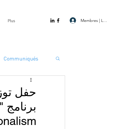
Membres | Log In
Plus
Communiqués
حفل توز
onalism