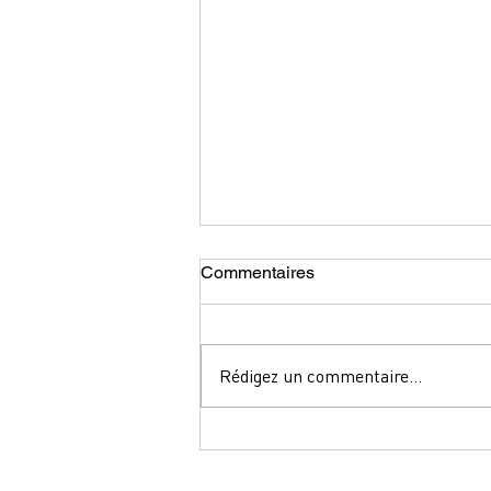
Commentaires
Rédigez un commentaire...
Formation courte -Monastir et
Djerba