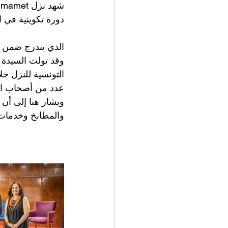
دورة تكوي" Pathways
Tunisia الممول من طرف الوكالة الأمريكية للتنمية الدولية  US AID.
وقد تولت السيدة 
التونسية للنزل خ 
عدد من أصحاب ال.
ويشار هنا إلى أن 
والمطابخ وخدما. 