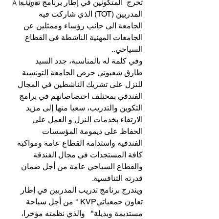
تخرج  المتكونين في إطار برنامج تدريب 
A la Une
المدربين (TOT) الذي شاركت فيه 
الجامعة الى جانب رؤساء وممثلين عن 
الجامعات المهنية الناشطة في القطاع 
السياحي..
وفي كلمة له بالمناسبة، جدد السيد 
طارق شعبوني حرص الجامعة التونسية 
للنزل على تشريك الناشطين في المجال 
الفندقي بمختلف اختصاصاتهم في برامج 
التكوين والتدريب، سعيا منها إلى مزيد 
الارتقاء بخدمات النزل و العمل على 
الحفاظ على ديمومة المؤسسات 
الفندقية واستدامة القطاع عامة ومواكبة 
كافة المستجدات في مجال الفندقة 
والقطاع السياحي عامة من أجل ضمان 
قدرته التنافسية.  
ويندرج برنامج تدريب المدربين في إطار 
تعاون جمعياتيKVP " من أجل سياحة 
مستديمة وبديلة"   والذي نظمته مؤخرا، 