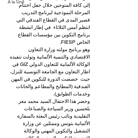
A la Une
إلى كافة المتوجين خلال حفل اختتام 
المرحلة النموذجية لبرنامج التدريب 
قصير المدى في القطاع الفندقي التي 
انتظم أمس الثلاثاء  في إطار انشطة 
برنامج التكوين بين مؤسسات القطاع 
الخاص FIESP.
وهو برنامج مولته وزارة التعاون 
الاقتصادي والتنمية الألمانية وتولت تنفيذه 
الوكالة الألمانية للتعاون الدولي GIZ في 
اطار التعاون مع الجامعة التونسية للنزل، 
حيث  خصصت الدورة للتكوين في المهن 
الفندقية (المطابخ والمطاعم والحانات 
وخدمات الطوابق).
وحضر هذا الاحتفال السيد محمد معز 
بلحسين وزير السياحة والصناعات 
التقليدية ونائب رئيس البعثة بالسفارة 
الألمانية بتونس وممثلين عن وزارة 
التشغيل والتكوين المهني والوكالة 