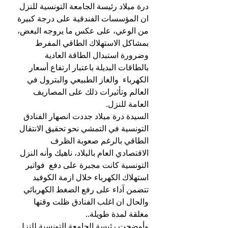
درة ميلاد رئيسة الجامعة التونسية للنزل 
ان المؤسسات الفندقية على درجة كبيرة 
من الوعي، على عكس ما يروجه البعض، 
بمشاكل الاستهلاك الطاقي المفرط 
وضرورة استبدال الطاقة العادية 
بالطاقات البديلة باعتبار ارتفاع أسعار 
الكهرباء  والغاز الطبيعي والبترول في 
العالم وتأثيرات ذلك على المصاريف 
العامة للنزل.
السيدة درة ميلاد جددت انصهار الفنادق 
التونسية في التمشي نحو تحقيق الانتقال 
الطاقي بالرغم صعوبة الظرف 
الاقتصادي العام بالبلاد، ناهيك وأنه النزل  
التونسية كانت مجبرة على دفع  فواتير 
استهلاك الكهرباء خلال ازمة الكوفيد 
تتضمن آداء على رفع الضغط الكهربائي 
والحال ان اغلب الفنادق ظلت وقتها 
مغلقة لمدة طويلة..
وأوضحت رئيسة الجامعة التونسية للنزل 