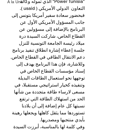
"Power Tunisia" الذي تموله وكالة 
A la Une
التعاون  الدولي الأمريكي ( usaid ).
فبحضور سعادة سفير أمريكا بتونس إلى 
جانب المسؤول الأمريكي الأول عن 
البرنامج بالإضافة إلى مسؤولين عن 
القطاع الخاص، شاركت السيدة درة 
ميلاد رئيسة الجامعة التونسية للنزل 
جلسة إعطاء إشارة انطلاق تنفيذ برنامج 
دعم الانتقال الطاقي في القطاع الخاص.
وللاشارة، فإن هذا البرنامج يهدف إلى 
إسناد مؤسسات القطاع الخاص في 
توجهها نحو استعمال الطاقات البديلة 
وتنفيذه كخيار استراتيجي مستقبلا، في 
مسعى لارساء طاقة متجددة من شأنها 
الحد من استهلاك الطاقة التي ترتفع 
نسبتها كل عام إضافة إلى أن بلادنا 
تستوردها مما يثقل كاهلها ويجعلها رهينة 
بأيدي منتجيها ومصدريها.
وفي كلمة لها بالمناسبة، أبرزت السيدة 