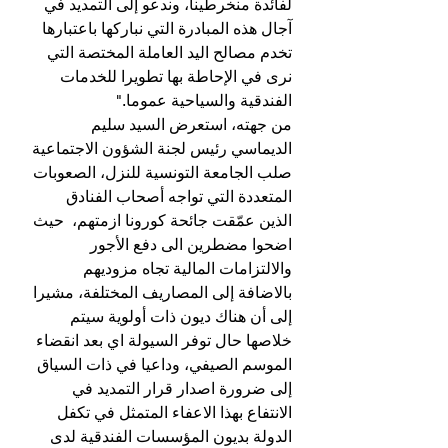
لفائدة منخرطينا، وندعو إلى التمديد في 
آجال هذه المبادرة التي نباركها باعتبارها 
تخدم مصالح اليد العاملة المختصة التي 
نرى في الإحاطة بها تطويرا للخدمات 
الفندقية والسياحية عموما."
من جهته، استعرض السيد سليم 
الديماسي رئيس لجنة الشؤون الاجتماعية 
صلب الجامعة التونسية للنزل، الصعوبات 
المتعددة التي تواجه أصحاب الفنادق 
الذين عمّقت جائحة كورونا ازمتهم،  حيث 
اضحوا مضطرين الى دفع الأجور 
والالتزامات المالية تجاه مزوديهم 
بالاضافة إلى المصاريف المختلفة، مشيرا 
إلى أن هناك ديون ذات أولوية سيتم 
خلاصها حال توفر السيولة اي بعد انقضاء 
الموسم الصيفي، وداعيا في ذات السياق 
إلى ضرورة اصدار قرار التمديد في 
الانتفاع بهذا الاعفاء المتمثل في تكفل 
الدولة بديون المؤسسات الفندقية لدى 