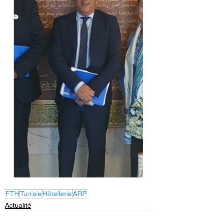
FTH
Tunisie
Hôtellerie
ARP
Actualité