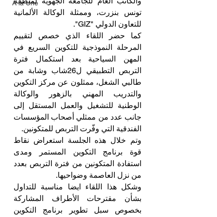
والكاتب العام للجامعة الجهوية لمنطقة 
A la Une
تونس بنزرت، وممثلة الوكالة الألمانية 
للتعاون الدولي "GIZ".
كما حضر اللقاء الذي خصص لتقييم 
المرحلة النموذجية للتكوين السريع في 
المهن السياحية بعد استكمال فترة 
التربص التطبيقي ل26شاب وشابة من 
طالبي الشغل، ممثلون عن مركز التكوين 
والتدريب المهني بالزهور والوكالة 
الوطنية للتشغيل والعمل المستقل إلى 
جانب عدد من ممثلي أصحاب المؤسسات 
الفندقية التي وفّرت التربص للمتكونين.
وتم خلال هذه الجلسة استعراض نقاط 
قوة برنامج التكوين المستمر ومدى 
استفادة المتكونين من فترة التربص بعدد 
من نزل العاصمة وضواحيها.
وشكل هذا اللقاء ايضا مناسبة للتداول 
بشأن مقترحات الأطراف المشاركة 
بخصوص سبل تطوير برنامج التكوين 